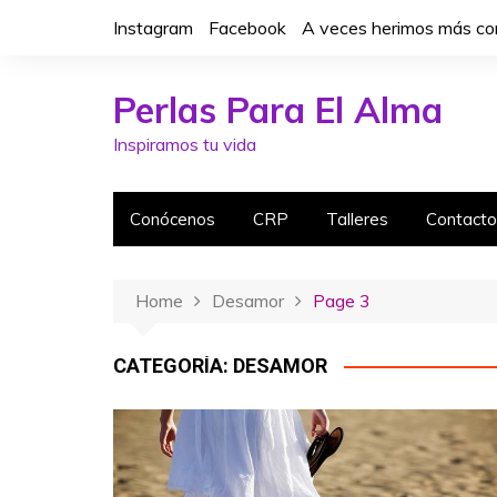
S
Instagram
Facebook
A veces herimos más con
k
i
p
Perlas Para El Alma
t
Inspiramos tu vida
o
c
o
Conócenos
CRP
Talleres
Contacto
n
t
e
Home
Desamor
Page 3
n
t
CATEGORÍA: DESAMOR