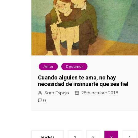
Amor
Desamor
Cuando alguien te ama, no hay
necesidad de insinuarle que sea fiel
Sara Espejo
28th octubre 2018
0
N
PREV
1
2
3
4