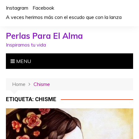
S
Instagram
Facebook
k
A veces herimos más con el escudo que con la lanza
i
p
Perlas Para El Alma
t
o
Inspiramos tu vida
c
o
MENU
n
t
e
Home
Chisme
n
t
ETIQUETA: CHISME