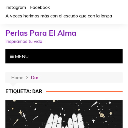
S
Instagram
Facebook
k
A veces herimos más con el escudo que con la lanza
i
p
Perlas Para El Alma
t
o
Inspiramos tu vida
c
o
MENU
n
t
e
Home
Dar
n
t
ETIQUETA: DAR