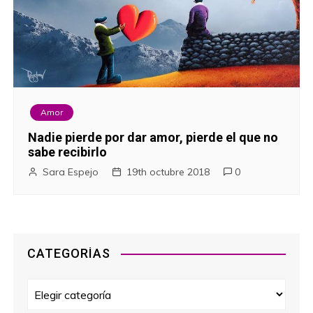
Amor
Nadie pierde por dar amor, pierde el que no
sabe recibirlo
Sara Espejo
19th octubre 2018
0
CATEGORÍAS
C
a