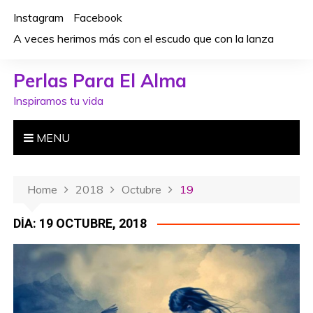
S
Instagram
Facebook
k
A veces herimos más con el escudo que con la lanza
i
p
Perlas Para El Alma
t
o
Inspiramos tu vida
c
o
MENU
n
t
e
Home
2018
Octubre
19
n
t
DÍA: 19 OCTUBRE, 2018