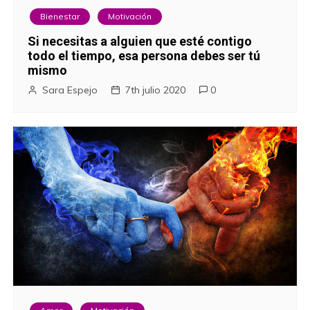
a
Bienestar
Motivación
Si necesitas a alguien que esté contigo
s
todo el tiempo, esa persona debes ser tú
mismo
Sara Espejo
7th julio 2020
0