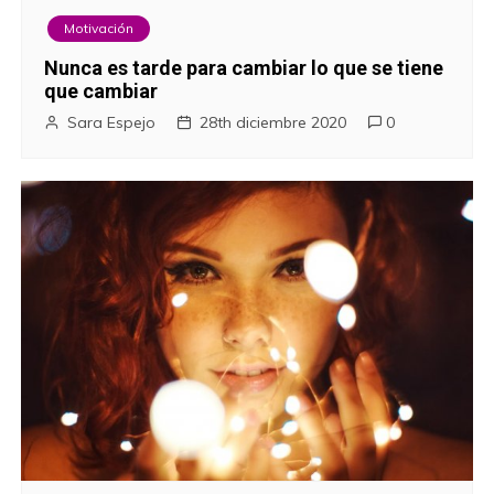
i
Motivación
ó
Nunca es tarde para cambiar lo que se tiene
que cambiar
n
Sara Espejo
28th diciembre 2020
0
d
e
e
n
t
r
a
d