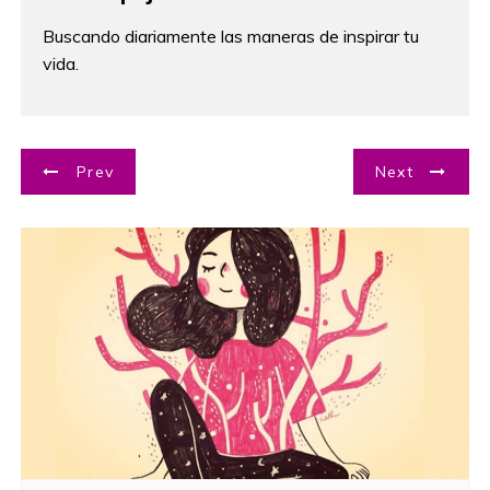
Buscando diariamente las maneras de inspirar tu
vida.
N
Prev
Next
a
v
e
g
a
c