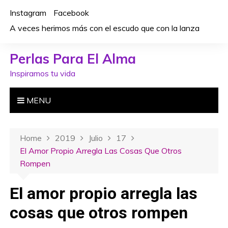
S
Instagram
Facebook
k
A veces herimos más con el escudo que con la lanza
i
p
Perlas Para El Alma
t
o
Inspiramos tu vida
c
o
MENU
n
t
e
Home
2019
Julio
17
n
El Amor Propio Arregla Las Cosas Que Otros
t
Rompen
El amor propio arregla las
cosas que otros rompen