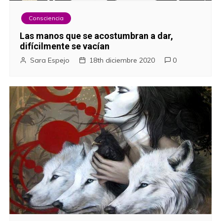
ó
n
Consciencia
Las manos que se acostumbran a dar,
d
difícilmente se vacían
Sara Espejo
18th diciembre 2020
0
e
e
n
t
r
a
d
a