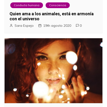
s
Conducta humana
Consciencia
Quien ama a los animales, está en armonía
con el universo
Sara Espejo
19th agosto 2020
0