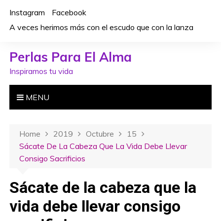
S
Instagram
Facebook
k
A veces herimos más con el escudo que con la lanza
i
p
Perlas Para El Alma
t
o
Inspiramos tu vida
c
o
MENU
n
t
e
Home
2019
Octubre
15
n
Sácate De La Cabeza Que La Vida Debe Llevar
t
Consigo Sacrificios
Sácate de la cabeza que la
vida debe llevar consigo