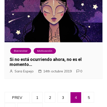
Bienestar
Motivación
Si no está ocurriendo ahora, no es el
momento…
Sara Espejo
14th octubre 2019
0
N
PREV
1
2
3
4
5
a