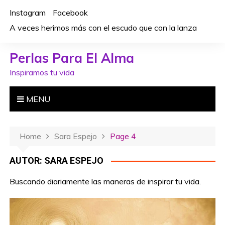
S
Instagram
Facebook
k
A veces herimos más con el escudo que con la lanza
i
p
Perlas Para El Alma
t
o
Inspiramos tu vida
c
o
MENU
n
t
e
Home
Sara Espejo
Page 4
n
t
AUTOR:
SARA ESPEJO
Buscando diariamente las maneras de inspirar tu vida.