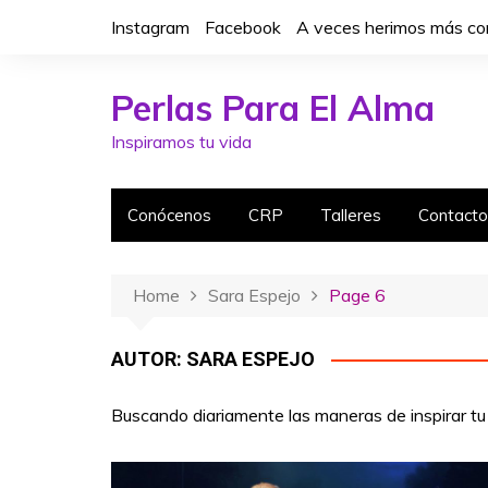
S
Instagram
Facebook
A veces herimos más con
k
i
p
Perlas Para El Alma
t
Inspiramos tu vida
o
c
o
Conócenos
CRP
Talleres
Contacto
n
t
e
Home
Sara Espejo
Page 6
n
t
AUTOR:
SARA ESPEJO
Buscando diariamente las maneras de inspirar tu 