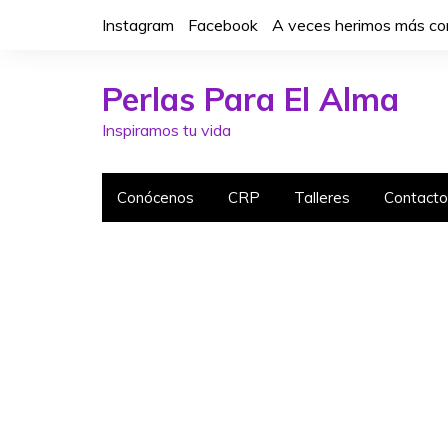
S
Instagram
Facebook
A veces herimos más con
k
i
p
Perlas Para El Alma
t
Inspiramos tu vida
o
c
o
Conócenos
CRP
Talleres
Contacto
n
t
e
n
t