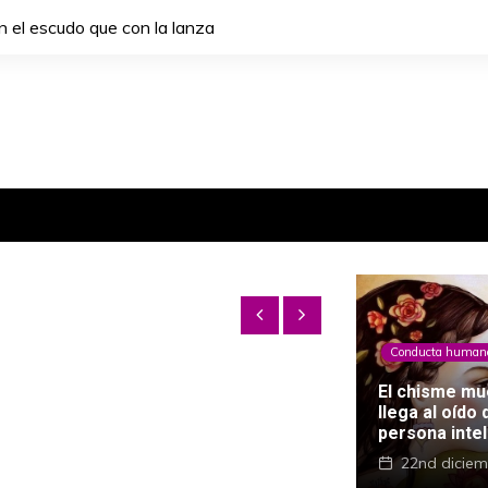
 el escudo que con la lanza
Conducta human
El chisme mu
llega al oído 
persona inte
22nd diciem