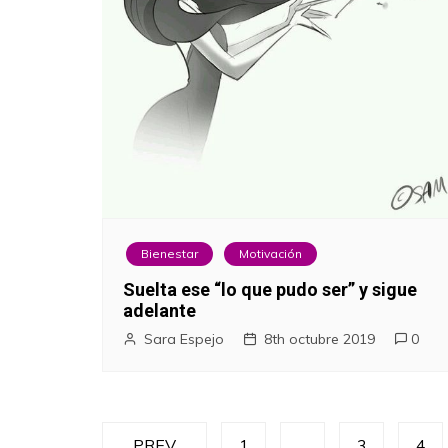
Bienestar
Motivación
Suelta ese “lo que pudo ser” y sigue
adelante
Sara Espejo
8th octubre 2019
0
N
PREV
1
…
3
4