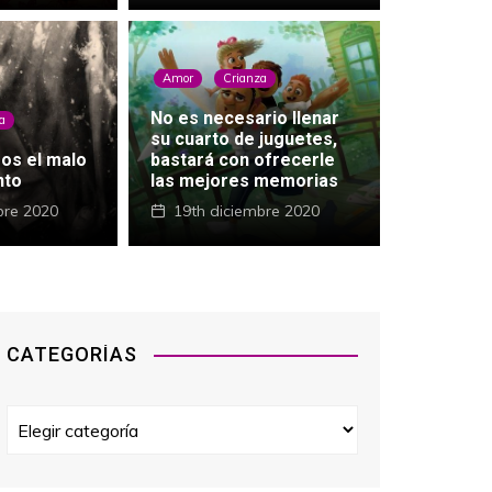
Amor
Crianza
No es necesario llenar
a
su cuarto de juguetes,
os el malo
bastará con ofrecerle
tarde para cambiar lo que se tiene que c
nto
las mejores memorias
bre 2020
28th diciembre 2020
19th diciembre 2020
0
CATEGORÍAS
C
a
t