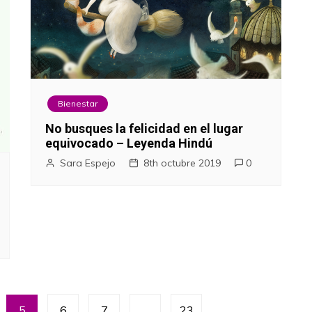
Bienestar
No busques la felicidad en el lugar
equivocado – Leyenda Hindú
Sara Espejo
8th octubre 2019
0
5
6
7
…
23