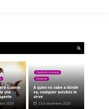
Conducta humana
a
Desamor
ere cuando
A quien no sabe a dónde
de una
va, cualquier autobús le
ligente
sirve
bre 2020
21st diciembre 2020