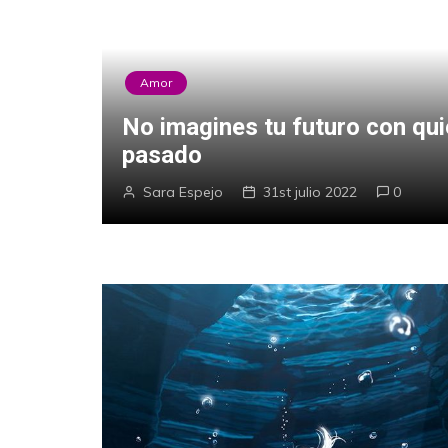
Amor
No imagines tu futuro con qu
e
pasado
Sara Espejo
31st julio 2022
0